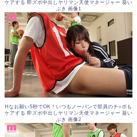
ケアする 即ズボ中出しヤリマン天使マネージャー 葵い
ぶき 画像1
Hなお願い5秒でOK！いつもノーパンで部員のチ○ポも
ケアする 即ズボ中出しヤリマン天使マネージャー 葵い
ぶき 画像2