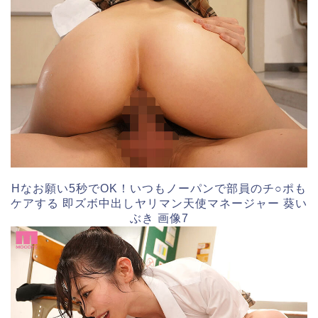
Hなお願い5秒でOK！いつもノーパンで部員のチ○ポも
ケアする 即ズボ中出しヤリマン天使マネージャー 葵い
ぶき 画像7