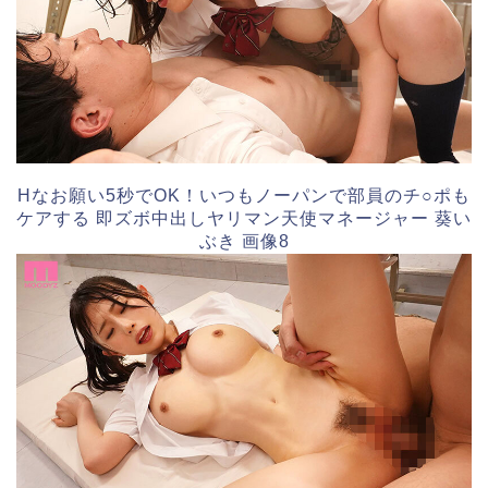
Hなお願い5秒でOK！いつもノーパンで部員のチ○ポも
ケアする 即ズボ中出しヤリマン天使マネージャー 葵い
ぶき 画像8