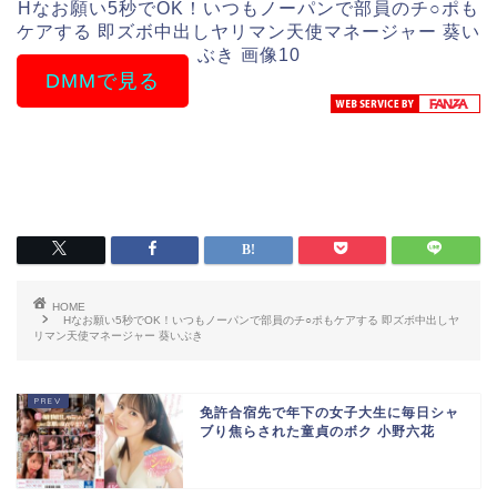
Hなお願い5秒でOK！いつもノーパンで部員のチ○ポも
ケアする 即ズボ中出しヤリマン天使マネージャー 葵い
ぶき 画像10
DMMで見る
HOME
Hなお願い5秒でOK！いつもノーパンで部員のチ○ポもケアする 即ズボ中出しヤ
リマン天使マネージャー 葵いぶき
免許合宿先で年下の女子大生に毎日シャ
ブり焦らされた童貞のボク 小野六花