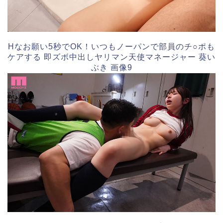
Hなお願い5秒でOK！いつもノーパンで部員のチ○ポも
ケアする 即ズボ中出しヤリマン天使マネージャー 葵い
ぶき 画像9