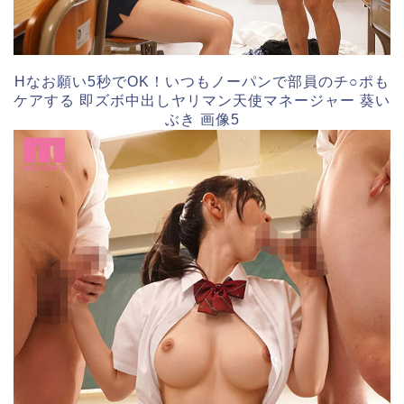
Hなお願い5秒でOK！いつもノーパンで部員のチ○ポも
ケアする 即ズボ中出しヤリマン天使マネージャー 葵い
ぶき 画像5