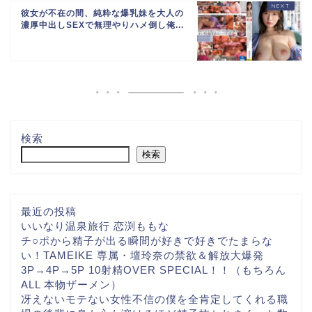
彼女が不在の間、純粋な爆乳妹を大人の
濃厚中出しSEXで無理やりハメ倒し俺...
検索
検索
最近の投稿
いいなり温泉旅行 恋渕ももな
チ○ポから精子が出る瞬間が好きで好きでたまらな
い！TAMEIKE 専属・壇玲奈の禁欲＆解放大爆発
3P→4P→5P 10射精OVER SPECIAL！！（もちろん
ALL 本物ザーメン）
冴えないモテない女性不信の僕を全肯定してくれる職