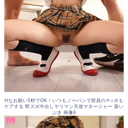
Hなお願い5秒でOK！いつもノーパンで部員のチ○ポも
ケアする 即ズボ中出しヤリマン天使マネージャー 葵い
ぶき 画像6